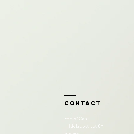
Contact
Focus4Care
Hildokropstraat 8A
Almere