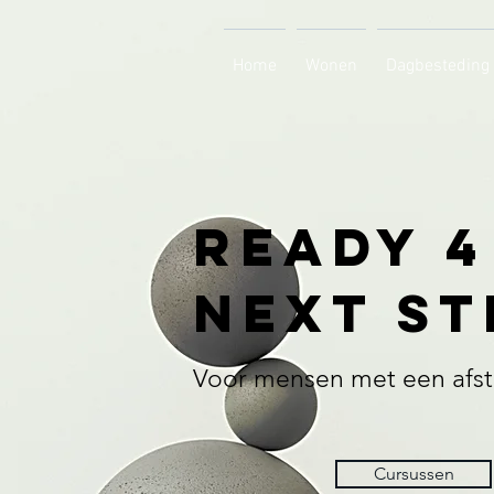
Home
Wonen
Dagbesteding
Ready 4
next st
Voor mensen met een afst
Cursussen