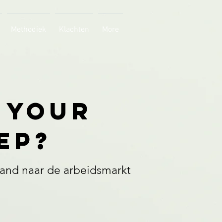
Methodiek
Klachten
More
 your
ep?
and naar de arbeidsmarkt